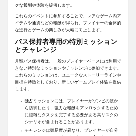
クな報酬や体験を提供します。
これらのイベントに参加することで、レアなゲーム内ア
イテムや通貨などの報酬が得られ、プレイヤーの全体的
な進行とゲームの楽しみが大幅に向上します。
パス保持者専用の特別ミッション
とチャレンジ
月額パス保持者は、一般のプレイヤーベースには利用で
きない特別なミッションやチャレンジに参加できます。
これらのミッションは、ユニークなストーリーラインや
目標を特徴としており、新しいゲームプレイ体験を提供
します。
独占ミッションには、プレイヤーがゾンビの波か
ら防御したり、強力な報酬をアンロックするため
に複雑なタスクを完了する必要がある高リスクの
シナリオが含まれることがあります。
チャレンジは難易度が異なり、プレイヤーが自分