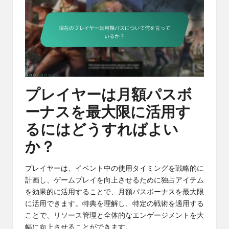
プレイヤーは月額パスボ
ーナスを最大限に活用す
るにはどうすればよい
か？
プレイヤーは、イベント中の使用タイミングを戦略的に
計画し、ゲームプレイを向上させるために独占アイテム
を効果的に活用することで、月額パスボーナスを最大限
に活用できます。特典を理解し、特定の戦術を適用する
ことで、リソース管理と全体的なエンゲージメントを大
幅に向上させることができます。