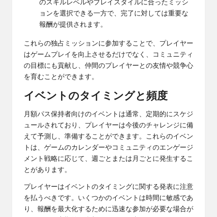
のスキルレベルやプレイスタイルに合ったミッシ
ョンを選択できる一方で、完了に対しては重要な
報酬が提供されます。
これらの独占ミッションに参加することで、プレイヤー
はゲームプレイを向上させるだけでなく、コミュニティ
の目標にも貢献し、仲間のプレイヤーとの友情や競争心
を育むことができます。
イベントのタイミングと頻度
月額パス保持者向けのイベントは通常、定期的にスケジ
ュールされており、プレイヤーは今後のチャレンジに備
えて予測し、準備することができます。これらのイベン
トは、ゲームのカレンダーやコミュニティのエンゲージ
メント戦略に応じて、週ごとまたは月ごとに発生するこ
とがあります。
プレイヤーはイベントのタイミングに関する発表に注意
を払うべきです。いくつかのイベントは時間に敏感であ
り、報酬を最大化するために迅速な参加が必要な場合が