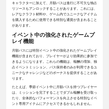
キャラクターに加えて、月額パスは進行に不可欠な独占
リソースもアンロックすることがあります。これには、
レアなクラフト材料や、ゲーム内でユニークなアイテム
を購入するために使用できる特別な通貨が含まれること
があります。
イベント中の強化されたゲームプ
レイ機能
月額パスには特別イベント中の強化されたゲームプレイ
機能が含まれており、プレイヤーがより効果的に参加で
きるようになります。これらの機能は、報酬の増加、独
占イベントミッション、パス保持者のみが利用できるユ
ニークなチャレンジなどのボーナスを提供することがあ
ります。
たとえば、季節イベント中に月額パスを持つプレイヤー
は、ミッションを完了することでダブル報酬を受け取っ
たり、全体的なパフォーマンスを向上させる特別なイベ
ント専用アイテムにアクセスできるかもしれません。