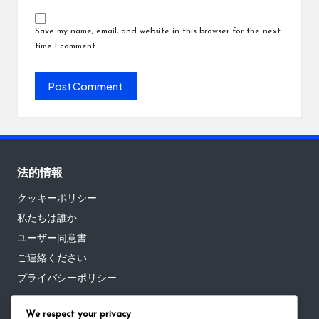
Save my name, email, and website in this browser for the next
time I comment.
法的情報
クッキーポリシー
私たちは誰か
ユーザー同意書
ご連絡ください
プライバシーポリシー
We respect your privacy