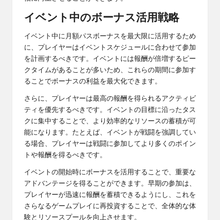
イベント中のボーナス活用戦略
イベント中に月額パスボーナスを最大限に活用するため
に、プレイヤーはイベントスケジュールに合わせて参加
を計画するべきです。イベントには報酬が倍増するピー
クタイムがあることが多いため、これらの期間に参加す
ることでボーナスの利益を最大化できます。
さらに、プレイヤーは最高の報酬を得られるアクティビ
ティを優先するべきです。イベントの目標に沿ったタス
クに集中することで、より効率的なリソースの蓄積が可
能になります。たとえば、イベントが戦闘を強調してい
る場合、プレイヤーは戦闘に参加してより多くのポイン
トや報酬を得るべきです。
イベントの開始時にボーナスを活用することで、重要な
アドバンテージを得ることができます。早期の参加は、
プレイヤーが迅速に報酬を蓄積できるようにし、これを
さらなるゲームプレイに再投資することで、全体的な体
験とリソースプールを向上させます。