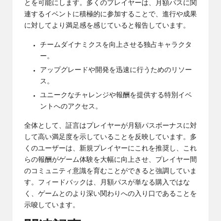
とを可能にします。多くのプレイヤーは、月額パスに関
連するイベントに積極的に参加することで、進行や成果
に対してより満足感を感じていると報告しています。
チームダイナミクスを向上させる独占キャラクタ
ー。
アップグレードや開発を迅速に行うためのリソー
ス。
ユニークなチャレンジや報酬を提供する特別イベ
ントへのアクセス。
全体として、証言はプレイヤーが月額パスボーナスに対
して高い満足度を示していることを反映しています。多
くのユーザーは、新規プレイヤーにこれを推奨し、これ
らの報酬がゲーム体験を大幅に向上させ、プレイヤー間
のコミュニティ意識を育むことができると強調していま
す。フィードバックは、月額パスが単なる購入ではな
く、ゲームとのより深い関わりへの入り口であることを
示唆しています。