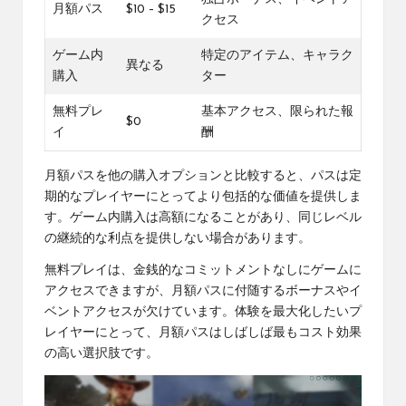
月額パス
$10 – $15
クセス
ゲーム内
特定のアイテム、キャラク
異なる
購入
ター
無料プレ
基本アクセス、限られた報
$0
イ
酬
月額パスを他の購入オプションと比較すると、パスは定
期的なプレイヤーにとってより包括的な価値を提供しま
す。ゲーム内購入は高額になることがあり、同じレベル
の継続的な利点を提供しない場合があります。
無料プレイは、金銭的なコミットメントなしにゲームに
アクセスできますが、月額パスに付随するボーナスやイ
ベントアクセスが欠けています。体験を最大化したいプ
レイヤーにとって、月額パスはしばしば最もコスト効果
の高い選択肢です。