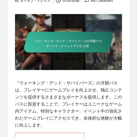
By
ネイサン・ドレイク
17/02/2026
No Comments
Posted
by
『ウォーキング・デッド：サバイバーズ』の月額パス
は、プレイヤーにゲームプレイを向上させ、独占コンテ
ンツを提供するさまざまなボーナスを提供します。この
パスに投資することで、プレイヤーはユニークなゲーム
内アイテム、特別なキャラクター、イベント中の強化さ
れたゲームプレイにアクセスでき、全体的な体験が大幅
に向上します。