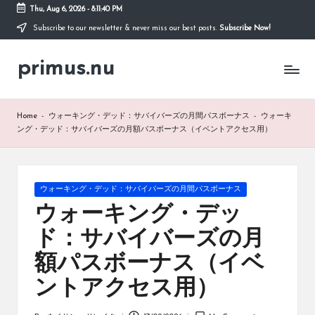
Thu, Aug 6, 2026
-
8:11:41 PM
Subscribe to our newsletter & never miss our best posts.
Subscribe Now!
Skip
to
primus.nu
content
Home
-
ウォーキング・デッド：サバイバーズの月間パスボーナス
-
ウォーキ
ング・デッド：サバイバーズの月額パスボーナス（イベントアクセス用）
Posted
ウォーキング・デッド：サバイバーズの月間パスボーナス
in
ウォーキング・デッ
ド：サバイバーズの月
額パスボーナス（イベ
ントアクセス用）