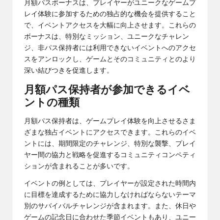
月額パスボーナスは、プレイヤーがユニークなゲームプ
レイ体験に参加するための独占的な機会を提供すること
で、イベントアクセスを大幅に向上させます。これらの
ボーナスは、特別なミッション、ユニークなチャレン
ジ、非パス保持者には利用できないイベントへのアクセ
スをアンロックし、ゲームとそのコミュニティとのより
深い結びつきを促進します。
月額パス保持者が参加できるイベ
ントの種類
月額パス保持者は、ゲームプレイ体験を向上させるさま
ざまな独占イベントにアクセスできます。これらのイベ
ントには、期間限定のチャレンジ、特別な襲撃、プレイ
ヤー間の協力と戦略を促進するコミュニティコンペティ
ションが含まれることが多いです。
イベントの例としては、プレイヤーが設定された時間内
に目標を達成するために協力しなければならないテーマ
別のサバイバルチャレンジが含まれます。また、休日や
ゲームの記念日に合わせた季節イベントもあり、ユニー