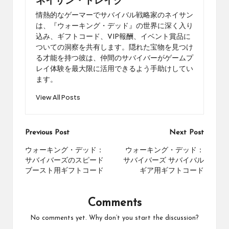
ネイサン・ドレイク
情熱的なゲーマーでサバイバル戦略家のネイサン
は、『ウォーキング・デッド』の世界に深く入り
込み、ギフトコード、VIP報酬、イベント賞品に
ついての洞察を共有します。隠れた宝物を見つけ
る才能を持つ彼は、仲間のサバイバーがゲームプ
レイ体験を最大限に活用できるよう手助けしてい
ます。
View All Posts
Post
Previous Post
Next Post
navigation
ウォーキング・デッド：
ウォーキング・デッド：
サバイバーズのスピード
サバイバーズ サバイバル
ブースト用ギフトコード
ギア用ギフトコード
Comments
No comments yet. Why don’t you start the discussion?