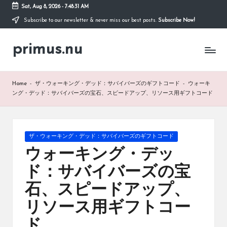
Sat, Aug 8, 2026
-
7:48:32 AM
Subscribe to our newsletter & never miss our best posts.
Subscribe Now!
Skip
to
primus.nu
content
Home
-
ザ・ウォーキング・デッド：サバイバーズのギフトコード
-
ウォーキ
ング・デッド：サバイバーズの宝石、スピードアップ、リソース用ギフトコード
Posted
ザ・ウォーキング・デッド：サバイバーズのギフトコード
in
ウォーキング・デッ
ド：サバイバーズの宝
石、スピードアップ、
リソース用ギフトコー
ド